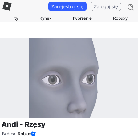
Zarejestruj się
Zaloguj się
Hity
Rynek
Tworzenie
Robuxy
Andi - Rzęsy
Twórca:
Roblox