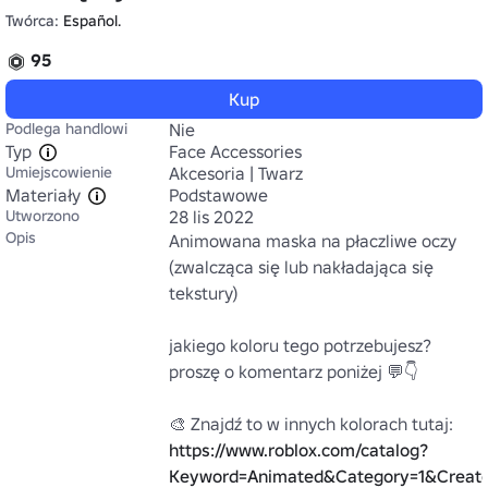
Twórca:
Español.
95
Kup
Podlega handlowi
Nie
Typ
Face Accessories
Umiejscowienie
Akcesoria | Twarz
Materiały
Podstawowe
Utworzono
28 lis 2022
Opis
Animowana maska na płaczliwe oczy 
(zwalcząca się lub nakładająca się 
tekstury)

jakiego koloru tego potrzebujesz? 
proszę o komentarz poniżej 💬👇

🎨 Znajdź to w innych kolorach tutaj: 
https://www.roblox.com/catalog?
Keyword=Animated&Category=1&Creato