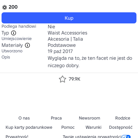
200
Kup
Podlega handlowi
Nie
Typ
Waist Accessories
Umiejscowienie
Akcesoria | Talia
Materiały
Podstawowe
Utworzono
19 paź 2017
Opis
Wygląda na to, że ten facet nie jest do 
niczego dobry.
79.9K
O nas
Praca
Newsroom
Rodzice
Kup karty podarunkowe
Pomoc
Warunki
Dostępność
Prywatność
Twoje ustawienia prywatności