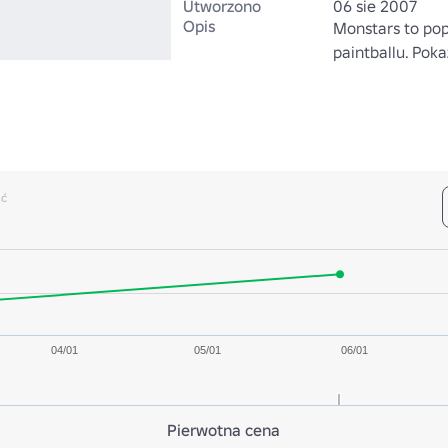
Utworzono
06 sie 2007
Opis
Monstars to pop
paintballu. Pok
ść
04/01
05/01
06/01
Pierwotna cena