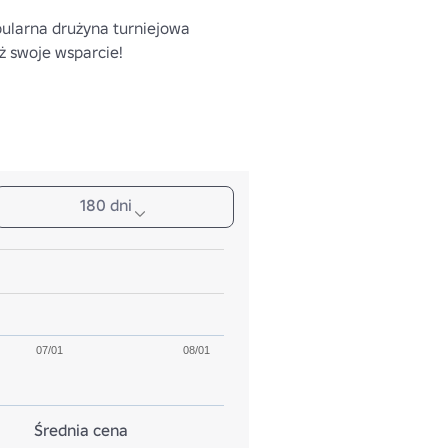
ularna drużyna turniejowa 
aż swoje wsparcie!
180 dni
07/01
08/01
Średnia cena