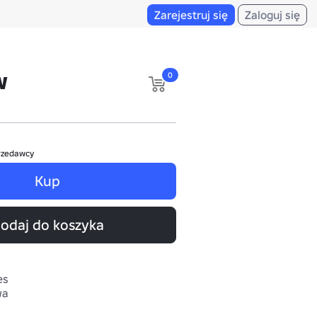
Zarejestruj się
Zaloguj się
w
0
rzedawcy
Kup
odaj do koszyka
es
wa