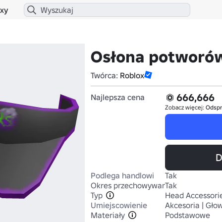
xy
Osłona potworó
Twórca:
Roblox
666,666
Najlepsza cena
Zobacz więcej:
Odsp
D
Podlega handlowi
Tak
Okres przechowywania
Tak
Typ
Head Accessori
Umiejscowienie
Akcesoria | Gło
Materiały
Podstawowe