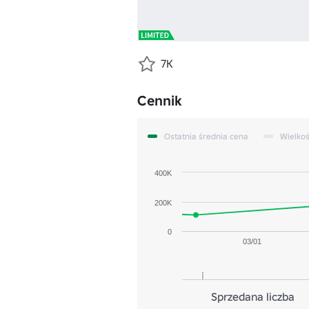
7K
Cennik
Ostatnia średnia cena
Wielko
400K
200K
0
03/01
Sprzedana liczba