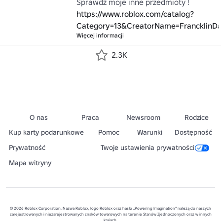
https://www.roblox.com/catalog?
Category=13&CreatorName=FrancklinD
Więcej informacji
2.3K
O nas
Praca
Newsroom
Rodzice
Kup karty podarunkowe
Pomoc
Warunki
Dostępność
Prywatność
Twoje ustawienia prywatności
Mapa witryny
© 2026 Roblox Corporation. Nazwa Roblox, logo Roblox oraz hasło „Powering Imagination” należą do naszych
zarejestrowanych i niezarejestrowanych znaków towarowych na terenie Stanów Zjednoczonych oraz w innych
krajach.