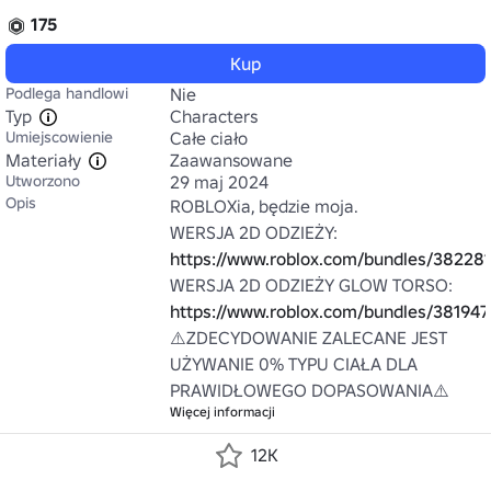
175
Kup
Podlega handlowi
Nie
Typ
Characters
Umiejscowienie
Całe ciało
Materiały
Zaawansowane
Utworzono
29 maj 2024
Opis
ROBLOXia, będzie moja.

WERSJA 2D ODZIEŻY: 
https://www.roblox.com/bundles/382281
WERSJA 2D ODZIEŻY GLOW TORSO: 
https://www.roblox.com/bundles/381947
⚠️ZDECYDOWANIE ZALECANE JEST 
UŻYWANIE 0% TYPU CIAŁA DLA 
PRAWIDŁOWEGO DOPASOWANIA⚠️
Więcej informacji
12K