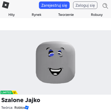
Zarejestruj się
Zaloguj się
Hity
Rynek
Tworzenie
Robuxy
Szalone Jajko
Twórca:
Roblox