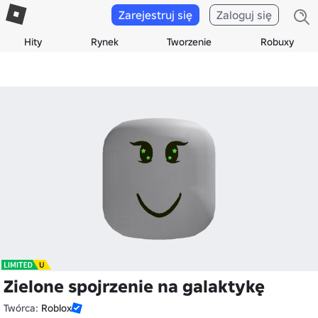
Zarejestruj się
Zaloguj się
Hity
Rynek
Tworzenie
Robuxy
Zielone spojrzenie na galaktykę
Twórca:
Roblox