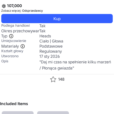
107,000
Zobacz więcej:
Odsprzedawcy
Kup
Podlega handlowi
Tak
Okres przechowywania
Tak
Typ
Heads
Umiejscowienie
Ciało | Głowa
Materiały
Podstawowe
Kształt głowy
Regulowany
Utworzono
17 sty 2026
Opis
"Daj mi czas na spełnienie kilku marzeń 
/ Płonąca gwiazda"
148
Included Items