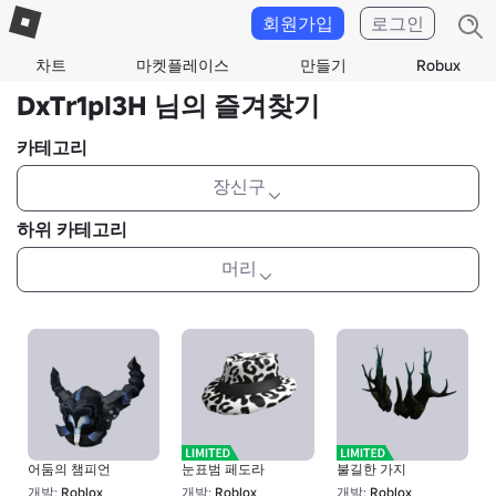
회원가입
로그인
차트
마켓플레이스
만들기
Robux
DxTr1pl3H 님의 즐겨찾기
카테고리
장신구
하위 카테고리
머리
어둠의 챔피언
눈표범 페도라
불길한 가지
개발:
Roblox
개발:
Roblox
개발:
Roblox