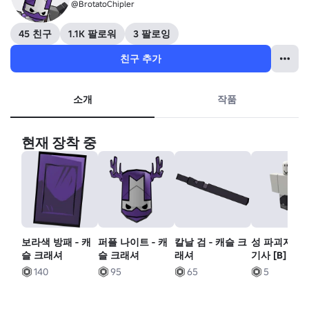
@BrotatoChipler
45 친구
1.1K 팔로워
3 팔로잉
친구 추가
소개
작품
현재 장착 중
보라색 방패 - 캐
퍼플 나이트 - 캐
칼날 검 - 캐슬 크
성 파괴자 - 
슬 크래셔
슬 크래셔
래셔
기사 [B]
140
95
65
5