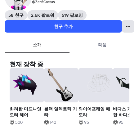
@Zer0Cactus
58 친구
2.6K 팔로워
519 팔로잉
친구 추가
소개
작품
현재 장착 중
화려한 미드나잇
블랙 일렉트릭 기
와이어프레임 페
바다스 개인을
모터 헤어
타
도라
한 바다스 셰
500
140
95
95