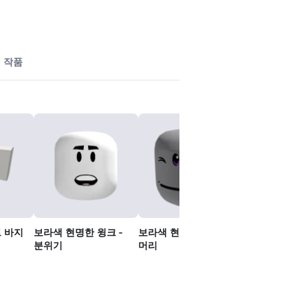
작품
트 바지
보라색 현명한 윙크 -
보라색 현명한 윙크 -
사용자 광고 무
분위기
머리
스
무료