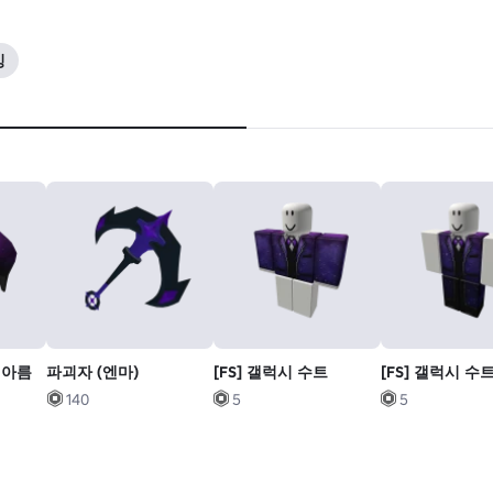
잉
 아름
파괴자 (엔마)
[FS] 갤럭시 수트
[FS] 갤럭시 수
140
5
5