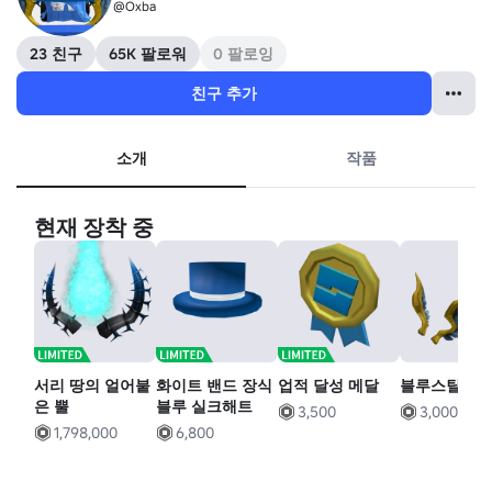
@Oxba
23 친구
65K 팔로워
0 팔로잉
친구 추가
소개
작품
현재 장착 중
서리 땅의 얼어붙
화이트 밴드 장식
업적 달성 메달
블루스틸 날
은 뿔
블루 실크해트
3,500
3,000
1,798,000
6,800