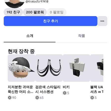
@KratosTcr97410
192 친구
200 팔로워
0 팔로잉
친구 추가
소개
작품
현재 장착 중
지저분한 귀여운
검은색 스타일리
비키
블랙 UA 압축
푹신한 머리 소년
시 서스펜션
셔츠 w Tats
5
(흰색)
90
65
5