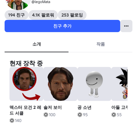
@legoMata
194 친구
4.1K 팔로워
253 팔로잉
친구 추가
소개
작품
현재 장착 중
덱스터 모건 2 레
솔저 보이
공 소년
아들 고쿠 인
드 서클
100
95
55
140