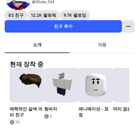
@SDuke_524
83 친구
12.2K 팔로워
9.7K 팔로잉
친구 추가
소개
작품
현재 장착 중
매력적인 갈색 머
청바지
애니메이션 - 표
머리 없는 머
리 친구
정
5
75