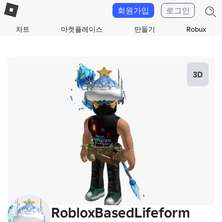
회원가입
로그인
차트
마켓플레이스
만들기
Robux
3D
RobloxBasedLifeform