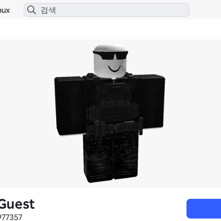
bux
Guest
977357