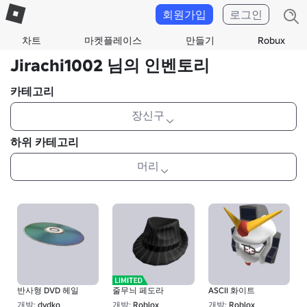
회원가입
로그인
차트
마켓플레이스
만들기
Robux
Jirachi1002 님의 인벤토리
카테고리
장신구
하위 카테고리
머리
반사형 DVD 헤일
줄무늬 페도라
ASCII 화이트
개발:
dvdko
개발:
Roblox
개발:
Roblox