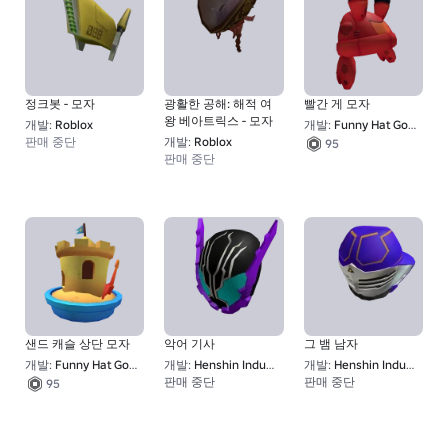
정크봇 - 모자
광활한 공해: 해적 여
빨간 게 모자
왕 베아트릭스 - 모자
개발:
Roblox
개발:
Funny Hat Go BRR
판매 중단
개발:
Roblox
95
판매 중단
샌드 캐슬 상단 모자
악어 기사
그 뱀 남자
개발:
Funny Hat Go BRR
개발:
Henshin Industries
개발:
Henshin Industries
판매 중단
판매 중단
95
1
1