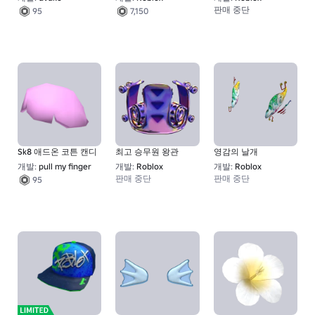
판매 중단
95
7,150
Sk8 애드온 코튼 캔디
최고 승무원 왕관
영감의 날개
개발:
pull my finger
개발:
Roblox
개발:
Roblox
판매 중단
판매 중단
95