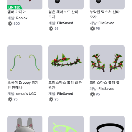
엠버 가디아
검은 체어보드 산타
누락된 텍스처 산타
모자
모자
개발:
Roblox
개발:
FileSaved
개발:
FileSaved
600
95
95
초록색 Droopy 외계
크리스마스 홀리 화환
크리스마스 홀리 뿔
인 안테나
왕관
개발:
FileSaved
개발:
omuq's UGC
개발:
FileSaved
95
95
95