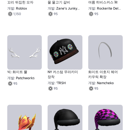
꼬리 뒤집힌 모자
물 물고기 갈비
여름 히비스커스 🌺
개발:
Roblox
개발:
Zane's Junkyard
개발:
Rockerite Deluxe
1,150
95
95
빅: 화이트 뿔
NY 커스텀 무라카미
화이트 아호지 헤어
장착
카우릭 확장
개발:
Patchworkѕ
개발:
'TRSH
개발:
Namcheko
95
95
95