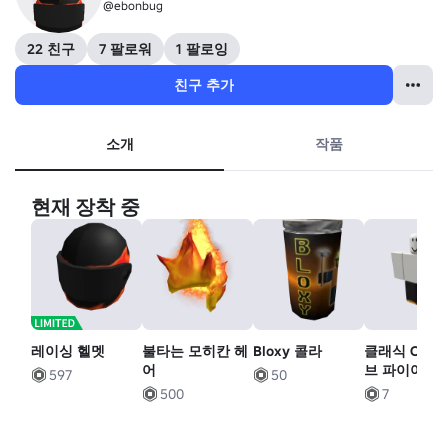
@ebonbug
22 친구
7 팔로워
1 팔로잉
친구 추가
소개
작품
현재 장착 중
레이싱 헬멧
불타는 모히칸 헤
Bloxy 콜라
클래식 OG 링
어
브 파이어 올
597
50
로블록스 블랙
500
7
바지