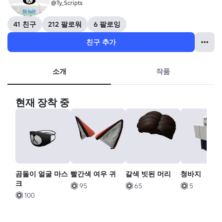
@Ty_Scripts
41 친구
212 팔로워
6 팔로잉
친구 추가
소개
작품
현재 장착 중
곰돌이 얼굴 마스
빨간색 여우 귀
갈색 빗된 머리
청바지
크
95
65
5
100