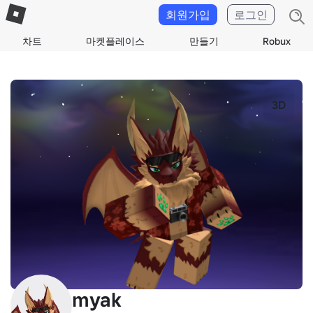
회원가입
로그인
차트
마켓플레이스
만들기
Robux
3D
myak