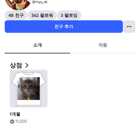
@myy_ak
48 친구
362 팔로워
3 팔로잉
친구 추가
소개
작품
상점
1개월
11,000