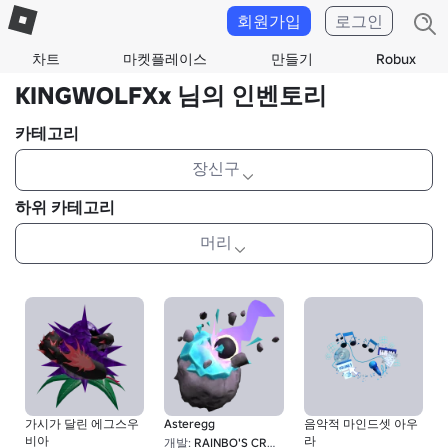
회원가입
로그인
차트
마켓플레이스
만들기
Robux
KINGWOLFXx 님의 인벤토리
카테고리
장신구
하위 카테고리
머리
가시가 달린 에그스우
Asteregg
음악적 마인드셋 아우
비아
라
개발:
RAINBO'S CREATIONS