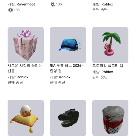
개발:
Ravenhoot
개발:
Roblox
105
판매 중단
105
1
새로운 시작의 꽃피는
RIA 투표 허브 2026 -
트로피컬 플로티 캡
선물
환영 캡
개발:
Roblox
개발:
Roblox
개발:
Roblox
판매 중단
1
판매 중단
판매 중단
1
1