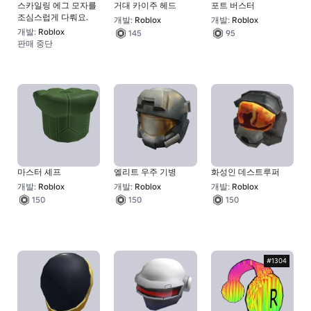
스카일링 에그 모자를
거대 카이주 헤드
포트 버스터
조심스럽게 다뤄요.
개발:
Roblox
개발:
Roblox
개발:
Roblox
145
95
판매 중단
100
마스터 셰프
엘리트 우주 기병
화성인 데스트루퍼
개발:
Roblox
개발:
Roblox
개발:
Roblox
150
150
150
#1304