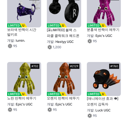
보라색 반짝이 시간
분홍색 반짝이 메뚜기
[⏳LIMITED] 블랙 스
발키르
파클 클럭워크 헤드폰
개발:
Epic's UGC
개발:
lumin.
95
개발:
Hastyy UGC
95
1,200
#702
#2129
#1760
노란 반짝이 메뚜기
오렌지 반짝이 메뚜기
[애니메이션 효과 👁️]
개발:
Epic's UGC
개발:
Epic's UGC
오렌지 감독자
95
95
개발:
Luck UGC
95