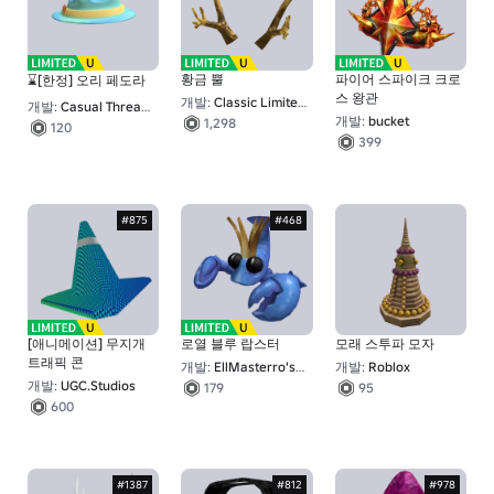
황금 뿔
파이어 스파이크 크로
⌛[한정] 오리 페도라
스 왕관
개발:
Classic Limiteds
개발:
Casual Threads
개발:
bucket
1,298
120
399
#875
#468
[애니메이션] 무지개
로열 블루 랍스터
모래 스투파 모자
트래픽 콘
개발:
EllMasterro's forge
개발:
Roblox
개발:
UGC.Studios
179
95
600
#1387
#812
#978