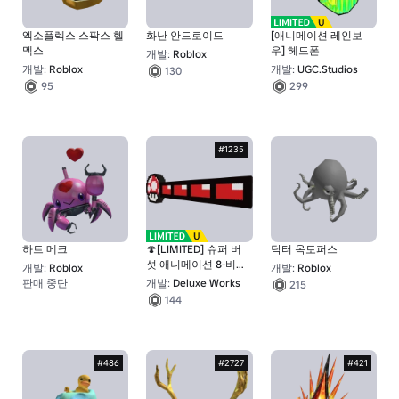
엑소플렉스 스팍스 헬
화난 안드로이드
[애니메이션 레인보
멕스
우] 헤드폰
개발:
Roblox
개발:
Roblox
개발:
UGC.Studios
130
95
299
#1235
하트 메크
🍄[LIMITED] 슈퍼 버
닥터 옥토퍼스
섯 애니메이션 8-비트
개발:
Roblox
개발:
Roblox
HP 바
판매 중단
개발:
Deluxe Works
215
1
144
#486
#2727
#421