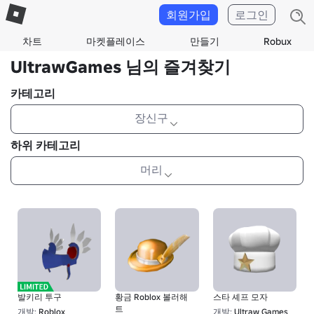
회원가입
로그인
차트
마켓플레이스
만들기
Robux
UltrawGames 님의 즐겨찾기
카테고리
장신구
하위 카테고리
머리
발키리 투구
황금 Roblox 볼러해
스타 셰프 모자
트
개발:
Roblox
개발:
Ultraw Games