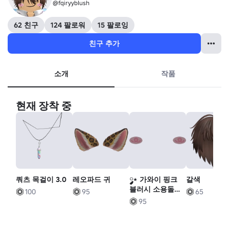
@fqiryybIush
62 친구
124 팔로워
15 팔로잉
친구 추가
소개
작품
현재 장착 중
쿼츠 목걸이 3.0
레오파드 귀
༘༘⋆ 가와이 핑크
갈색
블러시 소용돌이
100
95
65
[ 오리지널 ]
95