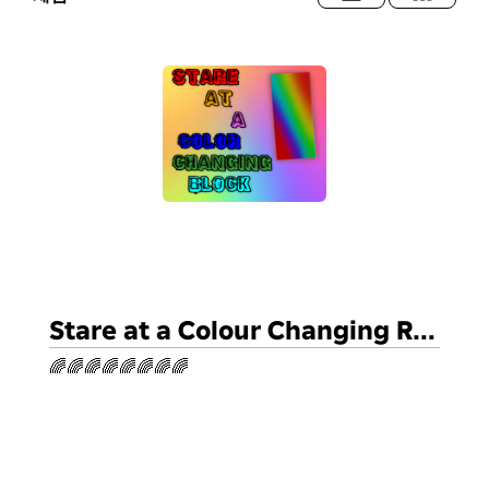
Stare at a Colour Changing Rainbow block
🌈🌈🌈🌈🌈🌈🌈🌈