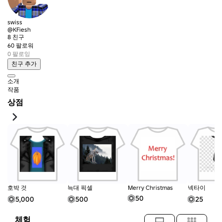
swiss
@KFiesh
8 친구
60 팔로워
0 팔로잉
친구 추가
소개
작품
상점
호박 것
늑대 픽셀
Merry Christmas
넥타이
50
5,000
500
25
체험