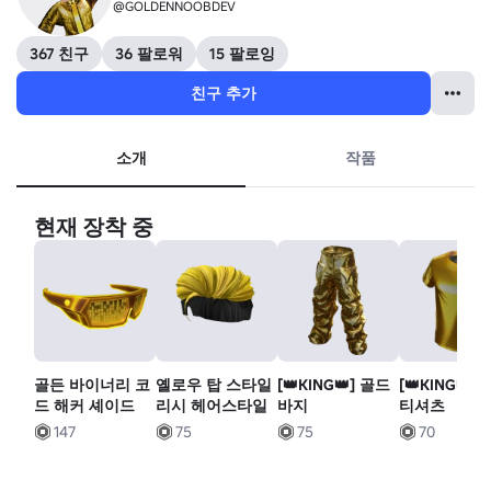
@GOLDENNOOBDEV
367 친구
36 팔로워
15 팔로잉
친구 추가
소개
작품
현재 장착 중
골든 바이너리 코
옐로우 탑 스타일
[👑KING👑] 골드
[👑KING👑]
드 해커 셰이드
리시 헤어스타일
바지
티셔츠
147
75
75
70