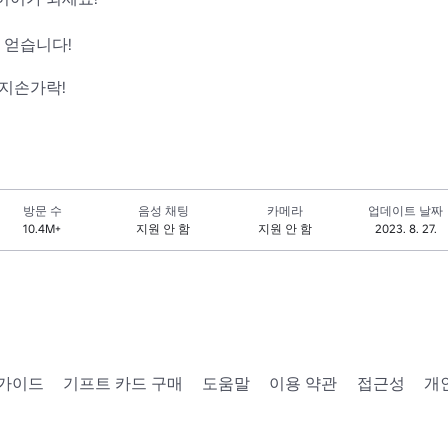
얻습니다!

엄지손가락!
방문 수
음성 채팅
카메라
업데이트 날짜
10.4M+
지원 안 함
지원 안 함
2023. 8. 27.
 가이드
기프트 카드 구매
도움말
이용 약관
접근성
개