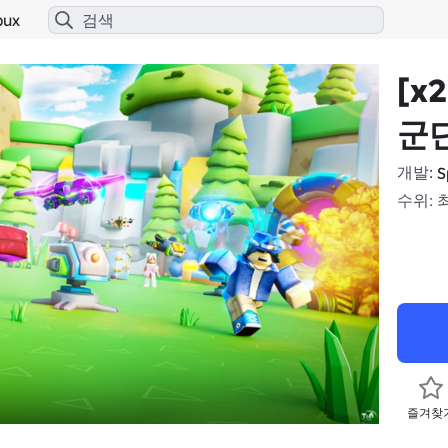
bux
[x
군
개발:
S
수위: 
즐겨찾