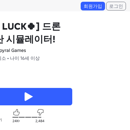
회원가입
로그인
2 LUCK🍀] 드론
단 시뮬레이터!
pyral Games
최소 • 나이 16세 이상
기
24K+
2,484