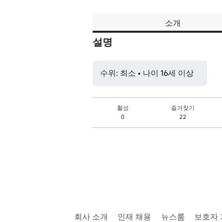
소개
설명
수위: 최소 • 나이 16세 이상
활성
즐겨찾기
0
22
회사 소개
인재 채용
뉴스룸
보호자