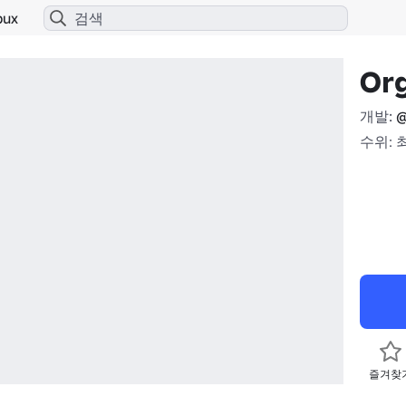
bux
Or
개발:
@
수위: 
즐겨찾