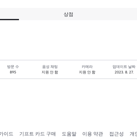
상점
방문 수
음성 채팅
카메라
업데이트 날짜
895
지원 안 함
지원 안 함
2023. 8. 27.
 가이드
기프트 카드 구매
도움말
이용 약관
접근성
개