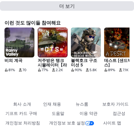
더 보기
이런 것도 많이들 참여해요
비의 계곡
저주받은 탱크
블랙호크 구조
데스트 [샌드박
시뮬레이터【라
미션 5
스]
인을 잡으세
81%
70
77%
2.2K
90%
5.8K
89%
7.1K
요】
회사 소개
인재 채용
뉴스룸
보호자 가이드
기프트 카드 구매
도움말
이용 약관
접근성
개인정보 처리방침
개인정보 보호 설정
사이트 맵