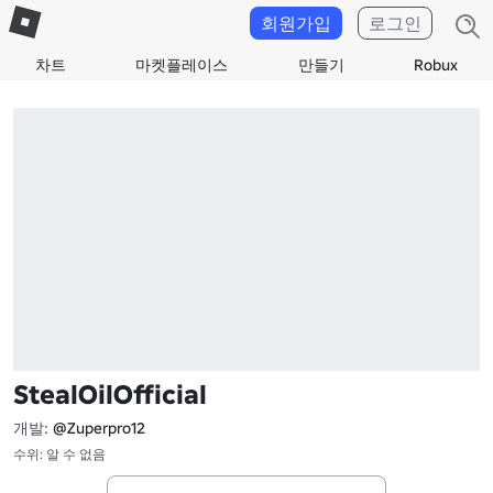
회원가입
로그인
차트
마켓플레이스
만들기
Robux
StealOilOfficial
개발:
@Zuperpro12
수위: 알 수 없음