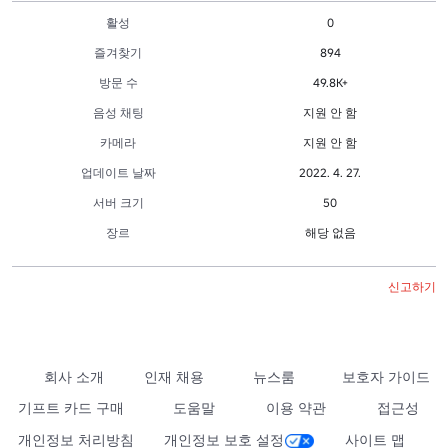
활성
0
즐겨찾기
894
방문 수
49.8K+
음성 채팅
지원 안 함
카메라
지원 안 함
업데이트 날짜
2022. 4. 27.
서버 크기
50
장르
해당 없음
신고하기
회사 소개
인재 채용
뉴스룸
보호자 가이드
기프트 카드 구매
도움말
이용 약관
접근성
개인정보 처리방침
개인정보 보호 설정
사이트 맵