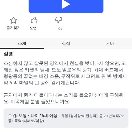
즐겨찾기
572
68
소개
상점
서버
설명
조심하지 않고 잘못된 영역에서 현실을 벗어나지 않으면, 오
래된 젖은 카펫의 냄새, 모노 옐로우의 광기, 최대 버즈에서 
형광등의 끝없는 배경 소음, 무작위로 세그먼트 된 빈 방에서 
약 6 억 마일의 빈 방에 갇히게됩니다.

근처에서 뭔가 떠돌아다니는 소리를 들으면 신에게 구해줘
요. 지옥처럼 분명 들었으니까요.
수위: 보통 • 나이 16세 이상
유혈 (경미함/비현실적), 공포 (반복적/보
통), 폭력 (때때로/약함)