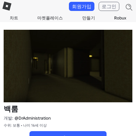
회원가입
로그인
차트
마켓플레이스
만들기
Robux
백룸
개발:
@DrAdministration
수위: 보통 • 나이 16세 이상