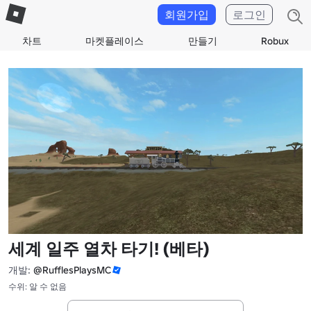
회원가입
로그인
차트
마켓플레이스
만들기
Robux
세계 일주 열차 타기! (베타)
개발:
@RufflesPlaysMC
수위: 알 수 없음