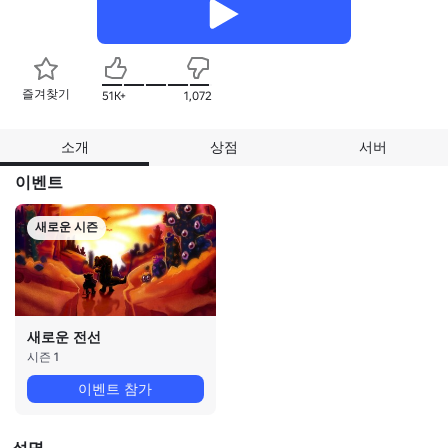
즐겨찾기
51K+
1,072
소개
상점
서버
이벤트
새로운 시즌
새로운 전선
시즌 1
이벤트 참가