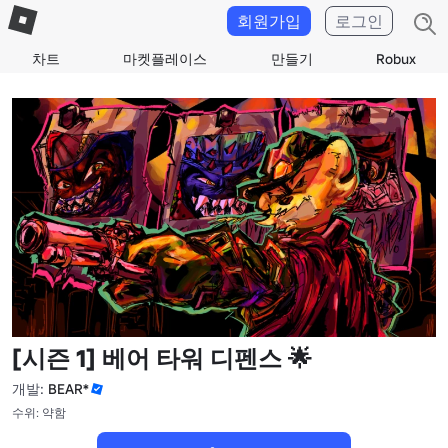
회원가입
로그인
차트
마켓플레이스
만들기
Robux
[시즌 1] 베어 타워 디펜스 🌟
개발:
BEAR*
수위: 약함