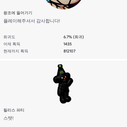
왕조에 들어가기
플레이해주셔서 감사합니다!
희귀도
6.7% (희귀)
어제 획득
1435
현재까지 획득
812107
릴리스 파티
스탯!