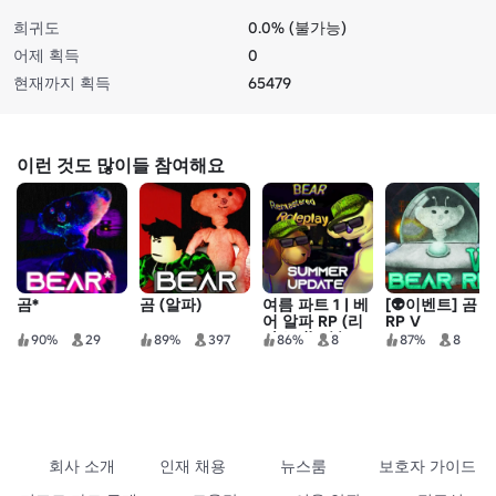
희귀도
0.0% (불가능)
어제 획득
0
현재까지 획득
65479
이런 것도 많이들 참여해요
곰*
곰 (알파)
여름 파트 1 | 베
[👽이벤트] 곰
어 알파 RP (리
RP V
마스터) 2부
90%
29
89%
397
86%
8
87%
8
회사 소개
인재 채용
뉴스룸
보호자 가이드