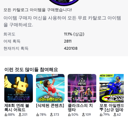
모든 카탈로그 아이템을 구매했습니다!
아이템 구매자 머신을 사용하여 모든 무료 카탈로그 아이템
을 구매하세요.
희귀도
11.1% (상급)
어제 획득
2811
현재까지 획득
420108
이런 것도 많이들 참여해요
제8회 연례 블
[삭제된 콘텐츠]
클라크스의 치
모토 아일랜드
록시 어워드
명타
🌴 [신규 업데이
트]
88%
201
78%
373
50%
109
79%
62