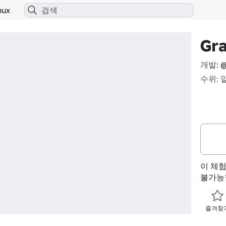
bux
Gra
개발:
@
수위: 
이 체
불가능
즐겨찾