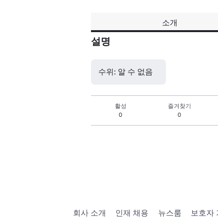
소개
설명
수위: 알 수 없음
활성
즐겨찾기
0
0
회사 소개
인재 채용
뉴스룸
보호자