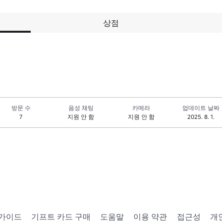
상점
방문 수
음성 채팅
카메라
업데이트 날짜
7
지원 안 함
지원 안 함
2025. 8. 1.
 가이드
기프트 카드 구매
도움말
이용 약관
접근성
개