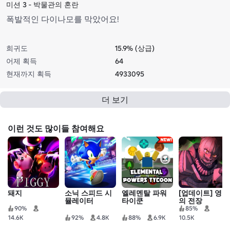
미션 3 - 박물관의 혼란
폭발적인 다이나모를 막았어요!
희귀도
15.9% (상급)
어제 획득
64
현재까지 획득
4933095
더 보기
이런 것도 많이들 참여해요
돼지
소닉 스피드 시
엘레멘탈 파워
[업데이트] 영웅
뮬레이터
타이쿤
의 전장
90%
85%
14.6K
92%
4.8K
88%
6.9K
10.5K