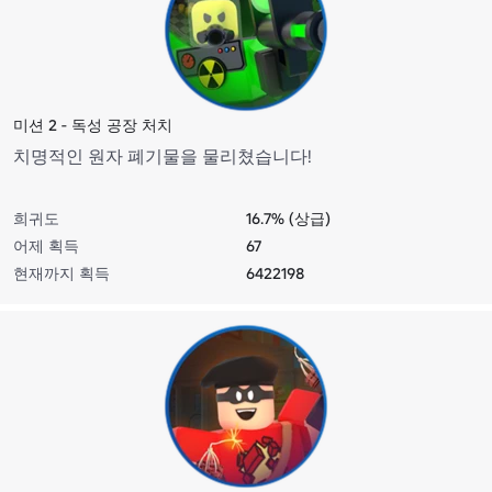
미션 2 - 독성 공장 처치
치명적인 원자 폐기물을 물리쳤습니다!
희귀도
16.7% (상급)
어제 획득
67
현재까지 획득
6422198