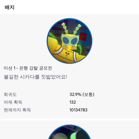
배지
미션 1 - 은행 강탈 공모전
불길한 시카다를 짓밟았어요!
희귀도
32.9% (보통)
어제 획득
132
현재까지 획득
10134783