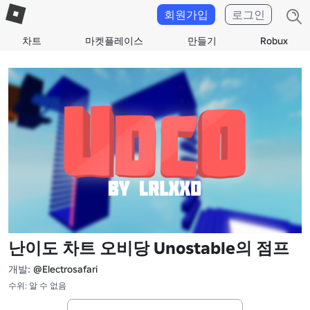
회원가입
로그인
차트
마켓플레이스
만들기
Robux
난이도 차트 오비당 Unostable의 점프
개발:
@Electrosafari
수위: 알 수 없음