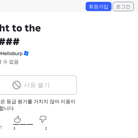
회원가입
로그인
ht to the
###
Helloburp
알 수 없음
사용 불가
험은 등급 평가를 거치지 않아 이용이
합니다
기
3
2