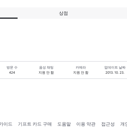
상점
방문 수
음성 채팅
카메라
업데이트 날짜
424
지원 안 함
지원 안 함
2013. 10. 23.
 가이드
기프트 카드 구매
도움말
이용 약관
접근성
개