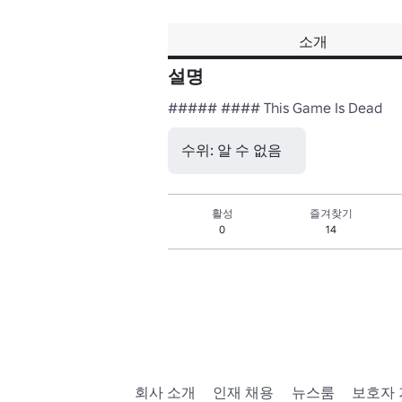
소개
설명
##### #### This Game Is Dead
수위: 알 수 없음
활성
즐겨찾기
0
14
회사 소개
인재 채용
뉴스룸
보호자