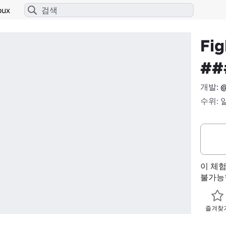
bux
Fig
##
개발:
@
수위: 
이 체
불가능
즐겨찾