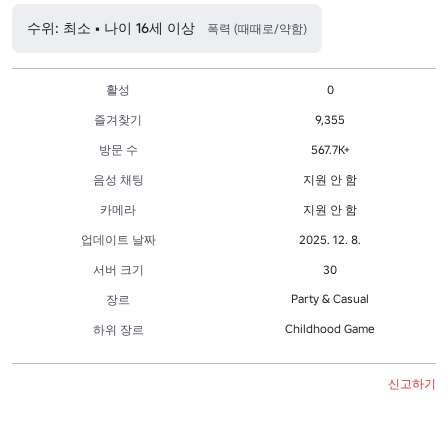
수위: 최소 • 나이 16세 이상
폭력 (때때로/약함)
활성
0
즐겨찾기
9,355
방문 수
567.7K+
음성 채팅
지원 안 함
카메라
지원 안 함
업데이트 날짜
2025. 12. 8.
서버 크기
30
Party & Casual
장르
Childhood Game
하위 장르
신고하기