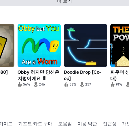
더 보기
80]
Obby 하지만 당신은
Doodle Drop [Co-
파우더 상
지렁이예요 🐛
op]
대)
56%
246
53%
257
91%
 가이드
기프트 카드 구매
도움말
이용 약관
접근성
개