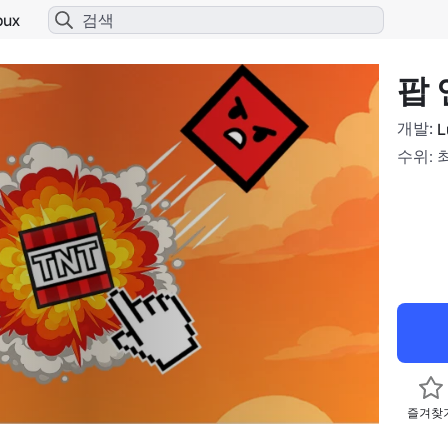
bux
팝 
개발:
L
수위: 
즐겨찾