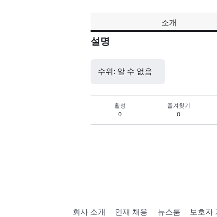
소개
설명
수위: 알 수 없음
활성
즐겨찾기
0
0
회사 소개
인재 채용
뉴스룸
보호자