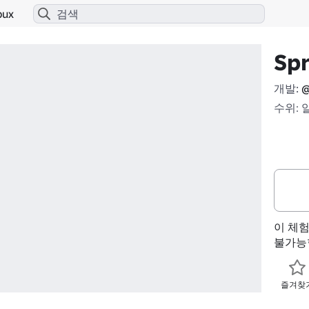
bux
Spr
개발:
@
수위: 
이 체
불가능
즐겨찾