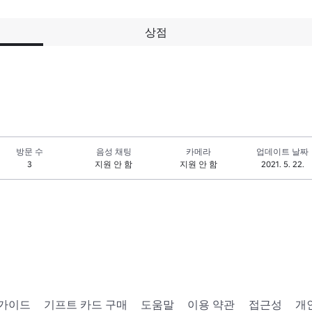
상점
방문 수
음성 채팅
카메라
업데이트 날짜
3
지원 안 함
지원 안 함
2021. 5. 22.
 가이드
기프트 카드 구매
도움말
이용 약관
접근성
개