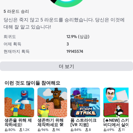
5 라운드 승리
당신은 죽지 않고 5 라운드를 승리했습니다. 당신은 이것에
대해 잘 알고 있습니다!
희귀도
12.9% (상급)
어제 획득
3
현재까지 획득
19145574
더 보기
이런 것도 많이들 참여해요
생존을 위해 제
생존하기 위해
폼 스트라이크
[🔥NEW] 스키
작하세요!
제작하세요 🛠️
[VR 지원]
비디에서 살아
남기 위해 제작!
80%
1.2K
96%
9K
84%
8
69%
11