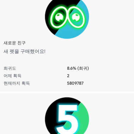
새로운 친구
새 펫을 구매했어요!
희귀도
8.6% (희귀)
어제 획득
2
현재까지 획득
5809787