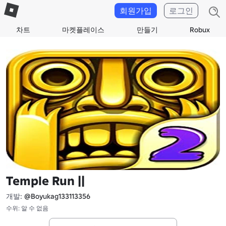
회원가입
로그인
차트
마켓플레이스
만들기
Robux
Temple Run ||
개발:
@Boyukag133113356
수위: 알 수 없음