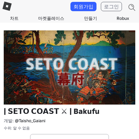
회원가입
로그인
차트
마켓플레이스
만들기
Robux
| 𝗦𝗘𝗧𝗢 𝗖𝗢𝗔𝗦𝗧 ⚔ | Bakufu
개발:
@Taisho_Gaiani
수위: 알 수 없음