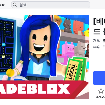
bux
[베
드 
개발:
@
수위: 
즐겨찾