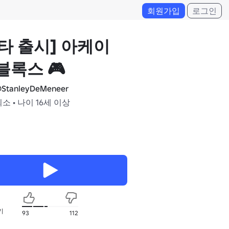
회원가입
로그인
타 출시] 아케이
블록스 🎮
StanleyDeMeneer
최소 • 나이 16세 이상
기
93
112