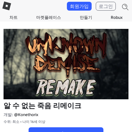
회원가입
로그인
차트
마켓플레이스
만들기
Robux
알 수 없는 죽음 리메이크
개발:
@Konethorix
수위: 최소 • 나이 16세 이상