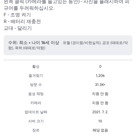
왼쪽 클릭 (카메라를 들고있는 동안) - 사진을 플래시하여 피
규어를 두려워하십시오.

F - 조명 켜기

R - 배터리 재충전

교대 - 달리기
수위: 최소 • 나이 16세 이상
유혈 (경미함/비현실적), 공포 (때때로/약
함), 폭력 (때때로/약함)
활성
0
즐겨찾기
1,206
방문 수
31.3K+
음성 채팅
지원 안 함
카메라
지원 안 함
업데이트 날짜
2021. 7. 2.
서버 크기
10
장르
해당 없음