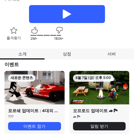
즐겨찾기
2M+
183K+
소개
상점
서버
이벤트
새로운 콘텐츠
8월 7일 (금) 오후 5:00
포르쉐 업데이트 : 4대의 차량
오프로드 업데이트 🚙🏞️
???
🚙🏞️
이벤트 참가
알림 받기