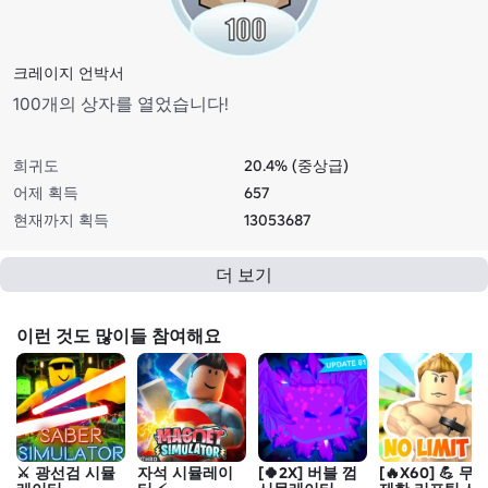
크레이지 언박서
100개의 상자를 열었습니다!
희귀도
20.4% (중상급)
어제 획득
657
현재까지 획득
13053687
더 보기
이런 것도 많이들 참여해요
⚔️ 광선검 시뮬
자석 시뮬레이
[🍀2X] 버블 껌
[🔥X60] 💪 무