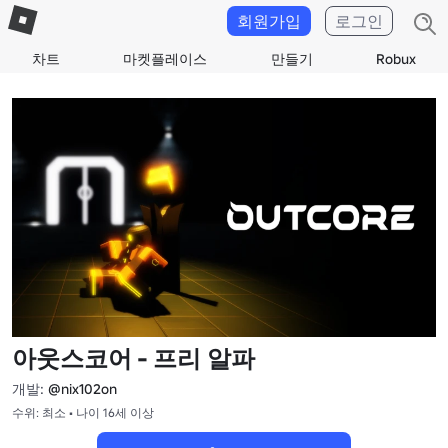
회원가입
로그인
차트
마켓플레이스
만들기
Robux
아웃스코어 - 프리 알파
개발:
@nix102on
수위: 최소 • 나이 16세 이상